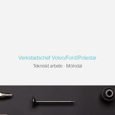
Verkstadschef Volvo/Ford/Polestar
Tekniskt arbete
·
Mölndal