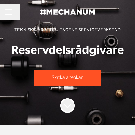
KARRIÄRMENY
Dela sidan
TEKNISKT ARBETE
·
TAGENE SERVICEVERKSTAD
Reservdelsrådgivare
Skicka ansökan